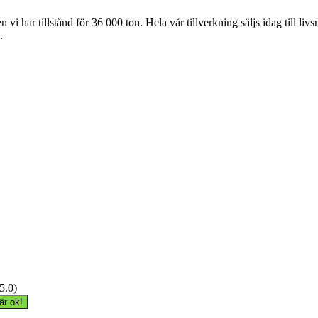
vi har tillstånd för 36 000 ton. Hela vår tillverkning säljs idag till liv
.
.5.0)
är ok!