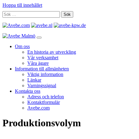
Hoppa till innehållet
Om oss
En historia av utveckling
Vår verksamhet
Våra ägare
Information till allmänheten
Viktig information
Länkar
Varningssignal
Kontakta oss
Adress och telefon
Kontaktformulär
Avebe.com
Produktionsvolym