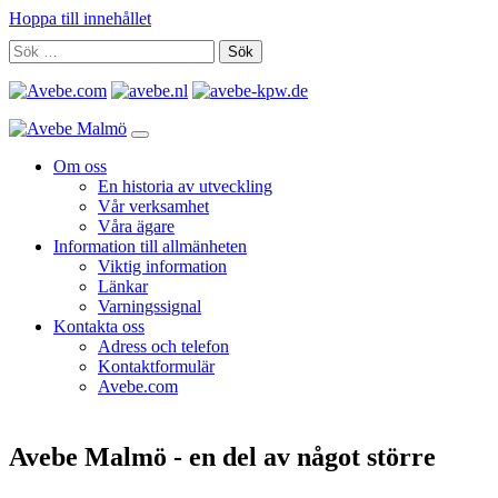
Hoppa till innehållet
Om oss
En historia av utveckling
Vår verksamhet
Våra ägare
Information till allmänheten
Viktig information
Länkar
Varningssignal
Kontakta oss
Adress och telefon
Kontaktformulär
Avebe.com
Avebe Malmö - en del av något större